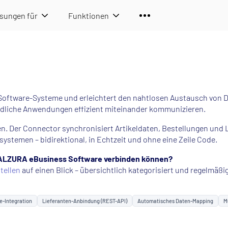
sungen für
Funktionen
Software-Systeme und erleichtert den nahtlosen Austausch von 
iedliche Anwendungen effizient miteinander kommunizieren.
en. Der Connector synchronisiert Artikeldaten, Bestellungen un
ystemen – bidirektional, in Echtzeit und ohne eine Zeile Code.
 ALZURA eBusiness Software verbinden können?
tellen
auf einen Blick – übersichtlich kategorisiert und regelmäßig
-Integration
Lieferanten-Anbindung (REST-API)
Automatisches Daten-Mapping
M